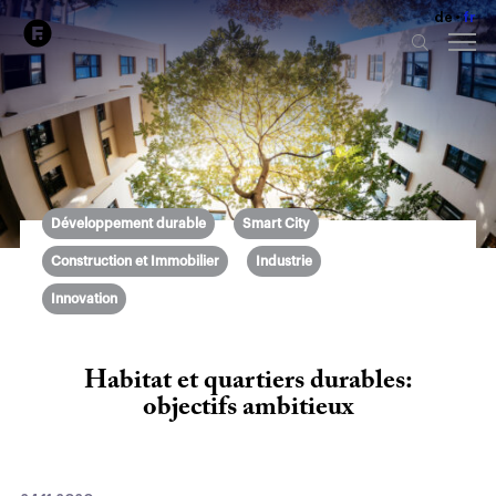
de
fr
Développement durable
Smart City
Construction et Immobilier
Industrie
Innovation
Habitat et quartiers durables:
objectifs ambitieux