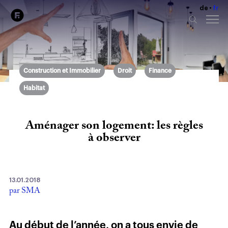
de
fr
Construction et Immobilier
Droit
Finance
Habitat
Aménager son logement: les règles
à observer
13.01.2018
par SMA
Au début de l’année, on a tous envie de