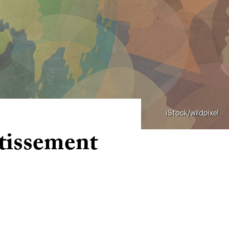
iStock/wildpixel
stissement