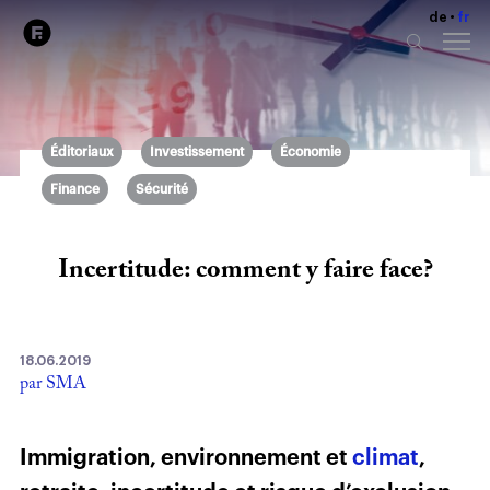
de
fr
Éditoriaux
Investissement
Économie
Finance
Sécurité
Incertitude: comment y faire face?
18.06.2019
par SMA
Immigration, environnement et
climat
,