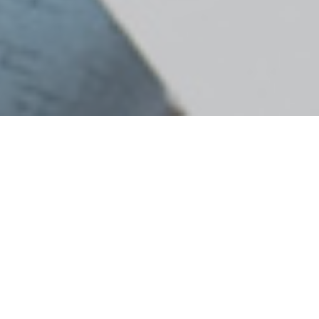
Passionné, curieux et dédié sont les trois
adjectifs qui décrivent le mieux Célian Hirsch.
Le jeune avocat, enseignant en droit et
cofondateur du site LawInside.ch a fait du
droit sa passion. Animé par la volonté d’en
apprendre toujours davantage dans son
domaine et de transmettre ses
connaissances, il est avide de
discussions juridiques mais aussi de
conversations sur son parcours et ses