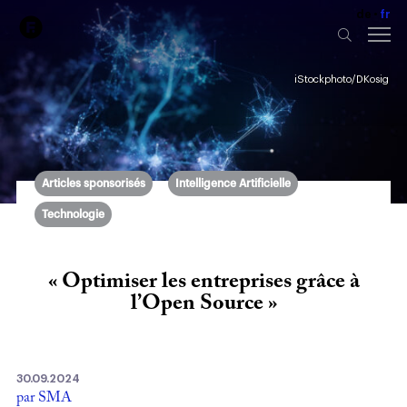
de
fr
iStockphoto/DKosig
Articles sponsorisés
Intelligence Artificielle
Technologie
« Optimiser les entreprises grâce à
l’Open Source »
30.09.2024
par SMA