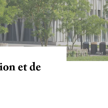
màd
ion et de