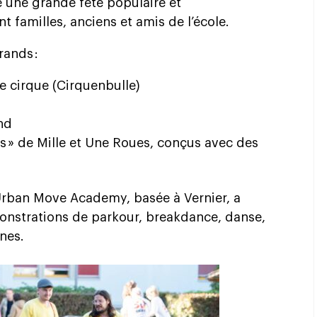
 une grande fête populaire et
t familles, anciens et amis de l’école.
rands :
de cirque (Cirquenbulle)
nd
us » de Mille et Une Roues, conçus avec des
Urban Move Academy, basée à Vernier, a
monstrations de parkour, breakdance, danse,
ines.