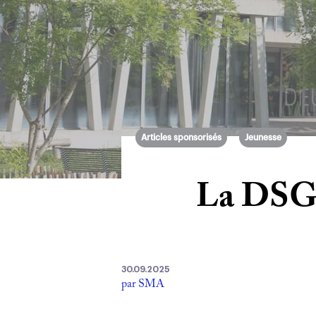
Articles sponsorisés
Jeunesse
La DSG c
30.09.2025
par SMA