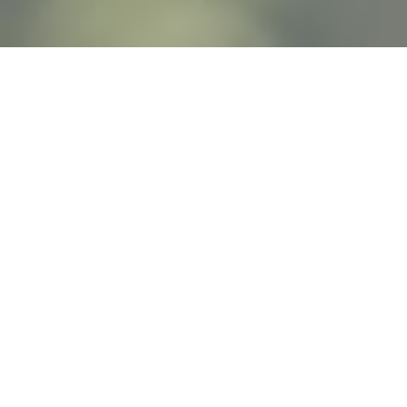
Directeur général de Gustave Roussy, premier
centre européen de lutte contre le cancer, le
professeur Fabrice Barlesi consacre sa
carrière à la recherche, au développement de
nouvelles thérapies et à l’amélioration de la
prise en charge des patients. Pionnier de la
médecine de précision et expert reconnu de
l’immunologie des cancers, l’institut qu’il
dirige porte des projets d’envergure comme
PRISM (Centre National de Médecine de
Précision) et Interception. Rencontre avec un
médecin engagé, passionné et résolument
tourné vers l’avenir.