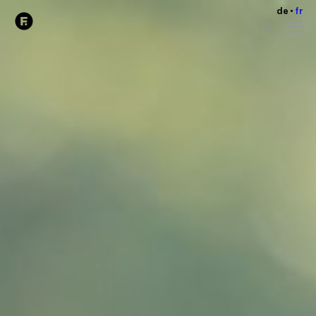
de
fr