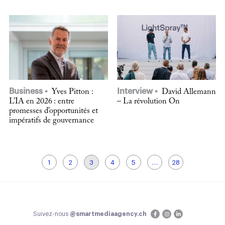
Business
Interview
Yves Pitton :
David Allemann
L’IA en 2026 : entre
– La révolution On
promesses d’opportunités et
impératifs de gouvernance
1
2
3
4
5
…
28
Suivez-nous
@smartmediaagency.ch