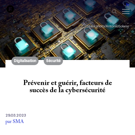
de
fr
iStockphoto/AntonioSolano
Digitalisation
Sécurité
Prévenir et guérir, facteurs de
succès de la cybersécurité
29.03.2023
par SMA